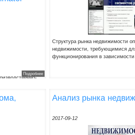
Структура рынка недвижимости о
недвижимости, требующимися дл
функционирования в зависимости 
города,...
Подробнее
оизводственно-
асти в начале 3
родажи...
ома,
Анализ рынка недви
2017-09-12